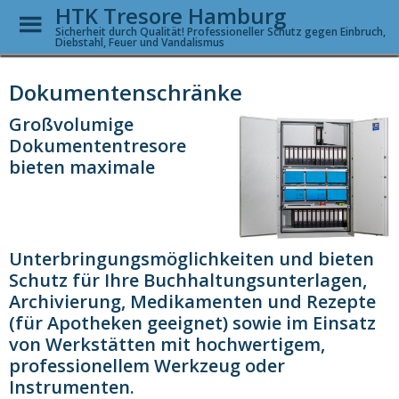
HTK Tresore Hamburg
Toggle
Menu
Sicherheit durch Qualität! Professioneller Schutz gegen Einbruch,
Diebstahl, Feuer und Vandalismus
Skip
to
Dokumentenschränke
main
content
Großvolumige
Dokumententresore
bieten maximale
Unterbringungsmöglichkeiten und bieten
Schutz für Ihre Buchhaltungsunterlagen,
Archivierung, Medikamenten und Rezepte
(für Apotheken geeignet) sowie im Einsatz
von Werkstätten mit hochwertigem,
professionellem Werkzeug oder
Instrumenten.