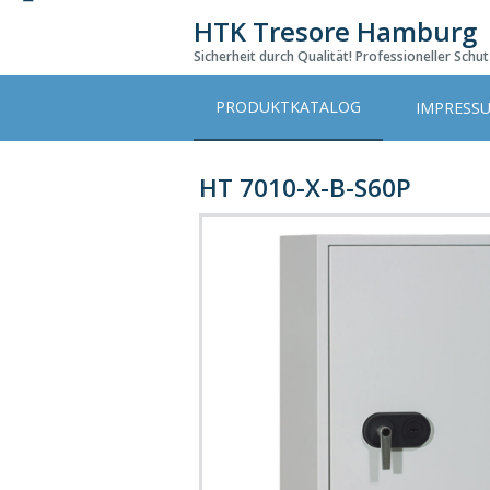
Skip
HTK Tresore Hamburg
to
main
Sicherheit durch Qualität! Professioneller Schu
content
PRODUKTKATALOG
IMPRESS
HT 7010-X-B-S60P