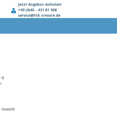
Jetzt Angebot einholen!
+49 (0)40 - 431 81 508
service@htk-tresore.de
e B
P
m Gewicht