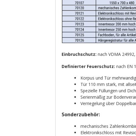
Einbruchschutz:
nach VDMA 24992, S
Definierter Feuerschutz:
nach EN 10
Korpus und Tür mehrwandi
Tür 110 mm stark, mit allsei
Spezielle Füllungen und Di
Serienmäßig zur Bodenvera
Verriegelung über Doppelbar
Sonderzubehör:
mechanisches Zahlenkombina
Elektronikschloss mit Revis