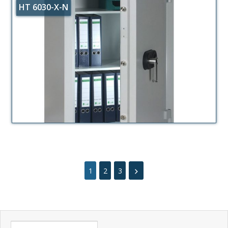
HT 6030-X-N
1
2
3
Suchen