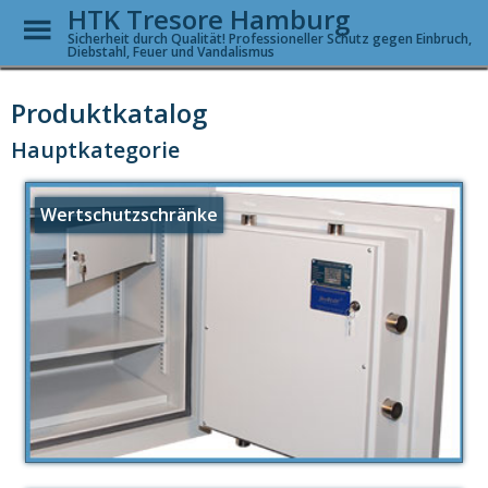
HTK Tresore Hamburg
Toggle
Menu
Sicherheit durch Qualität! Professioneller Schutz gegen Einbruch,
Diebstahl, Feuer und Vandalismus
Skip
to
Produktkatalog
main
content
Hauptkategorie
Wertschutzschränke