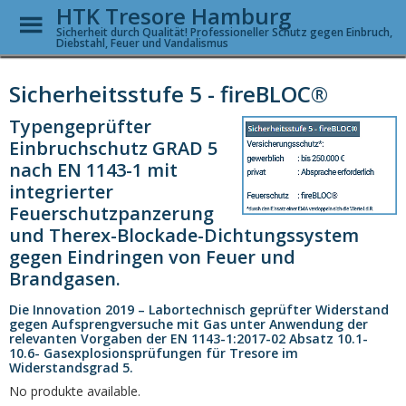
HTK Tresore Hamburg
Toggle
Menu
Sicherheit durch Qualität! Professioneller Schutz gegen Einbruch,
Diebstahl, Feuer und Vandalismus
Skip
to
Sicherheitsstufe 5 - fireBLOC®
main
content
Typengeprüfter
Einbruchschutz GRAD 5
nach EN 1143-1 mit
integrierter
Feuerschutzpanzerung
und Therex-Blockade-Dichtungssystem
gegen Eindringen von Feuer und
Brandgasen.
Die Innovation 2019 – Labortechnisch geprüfter Widerstand
gegen Aufsprengversuche mit Gas unter Anwendung der
relevanten Vorgaben der EN 1143-1:2017-02 Absatz 10.1-
10.6- Gasexplosionsprüfungen für Tresore im
Widerstandsgrad 5.
No produkte available.