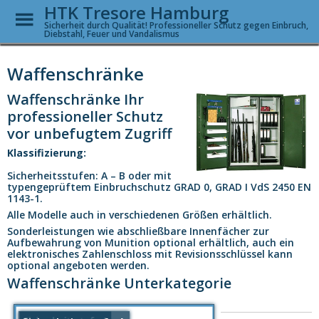
HTK Tresore Hamburg
Toggle
Menu
Sicherheit durch Qualität! Professioneller Schutz gegen Einbruch,
Diebstahl, Feuer und Vandalismus
Skip
to
Waffenschränke
main
content
Waffenschränke Ihr
professioneller Schutz
vor unbefugtem Zugriff
Klassifizierung:
Sicherheitsstufen: A – B oder mit
typengeprüftem Einbruchschutz GRAD 0, GRAD I VdS 2450 EN
1143-1.
Alle Modelle auch in verschiedenen Größen erhältlich.
Sonderleistungen wie abschließbare Innenfächer zur
Aufbewahrung von Munition optional erhältlich, auch ein
elektronisches Zahlenschloss mit Revisionsschlüssel kann
optional angeboten werden.
Waffenschränke Unterkategorie